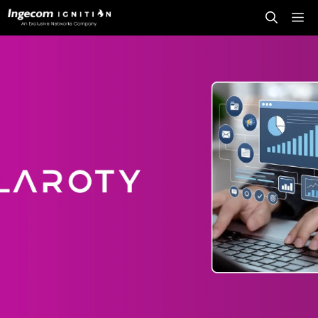
Saltar
Me
para
o
conteúdo