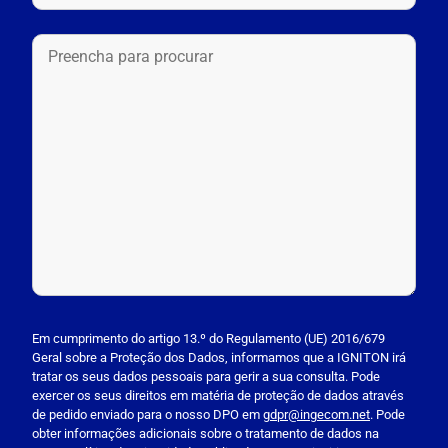
P
l
Em cumprimento do artigo 13.º do Regulamento (UE) 2016/679
Geral sobre a Proteção dos Dados, informamos que a IGNITON irá
e
tratar os seus dados pessoais para gerir a sua consulta. Pode
a
exercer os seus direitos em matéria de proteção de dados através
s
de pedido enviado para o nosso DPO em
gdpr@ingecom.net
. Pode
obter informações adicionais sobre o tratamento de dados na
e