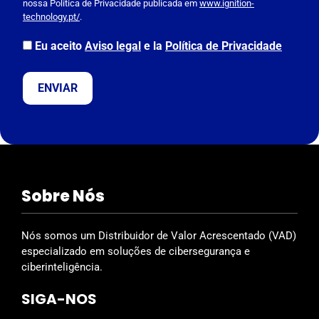
nossa Política de Privacidade publicada em
www.ignition-
l
technology.pt/
.
e
a
Eu aceito
Aviso legal
e la
Política de Privacidade
v
e
t
h
i
s
f
i
Sobre Nós
e
l
d
Nós somos um Distribuidor de Valor Acrescentado (VAD)
e
especializado em soluções de cibersegurança e
m
ciberinteligência.
p
SIGA-NOS
t
y