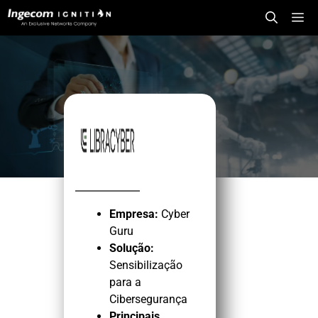
Saltar
Me
para
o
conteúdo
Empresa:
Cyber
Guru
Solução:
Sensibilização
para a
Cibersegurança
Principais