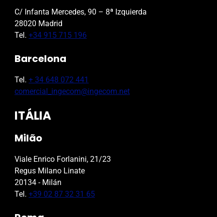
C/ Infanta Mercedes, 90 – 8ª Izquierda
28020 Madrid
Tel.
+34 915 715 196
Barcelona
Tel.
+ 34 648 072 441
comercial_ingecom@ingecom.net
ITÁLIA
Milão
Viale Enrico Forlanini, 21/23
Regus Milano Linate
20134 - Milán
Tel.
+39 02 87 32 31 65