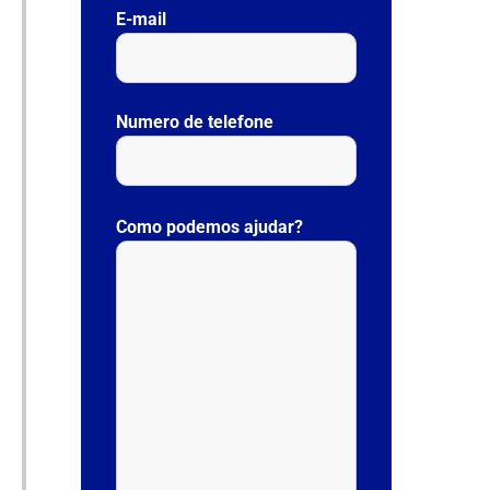
E-mail
Numero de telefone
P
l
Como podemos ajudar?
e
a
s
e
l
e
a
v
e
t