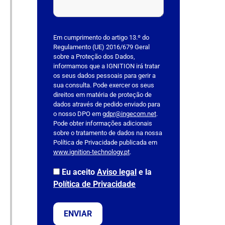
h
i
s
Em cumprimento do artigo 13.º do
f
Regulamento (UE) 2016/679 Geral
sobre a Proteção dos Dados,
i
informamos que a IGNITION irá tratar
e
os seus dados pessoais para gerir a
l
sua consulta. Pode exercer os seus
direitos em matéria de proteção de
d
dados através de pedido enviado para
e
o nosso DPO em
gdpr@ingecom.net
.
m
Pode obter informações adicionais
p
sobre o tratamento de dados na nossa
Política de Privacidade publicada em
t
www.ignition-technology.pt
.
y
.
Eu aceito
Aviso legal
e la
Política de Privacidade