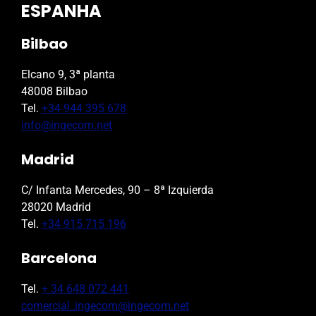
ESPANHA
Bilbao
Elcano 9, 3ª planta
48008 Bilbao
Tel.
+34 944 395 678
info@ingecom.net
Madrid
C/ Infanta Mercedes, 90 – 8ª Izquierda
28020 Madrid
Tel.
+34 915 715 196
Barcelona
Tel.
+ 34 648 072 441
comercial_ingecom@ingecom.net