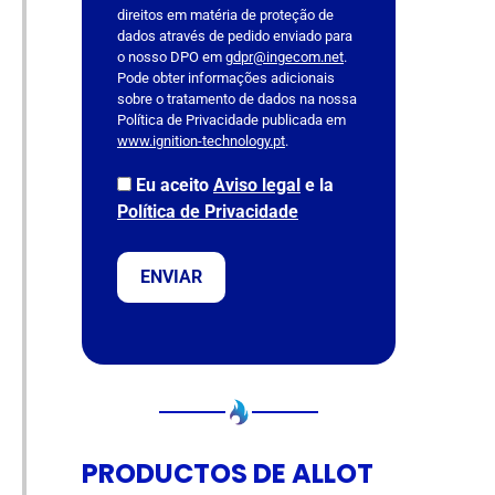
direitos em matéria de proteção de
d
dados através de pedido enviado para
e
o nosso DPO em
gdpr@ingecom.net
.
m
Pode obter informações adicionais
p
sobre o tratamento de dados na nossa
Política de Privacidade publicada em
t
www.ignition-technology.pt
.
y
.
Eu aceito
Aviso legal
e la
Política de Privacidade
PRODUCTOS DE ALLOT