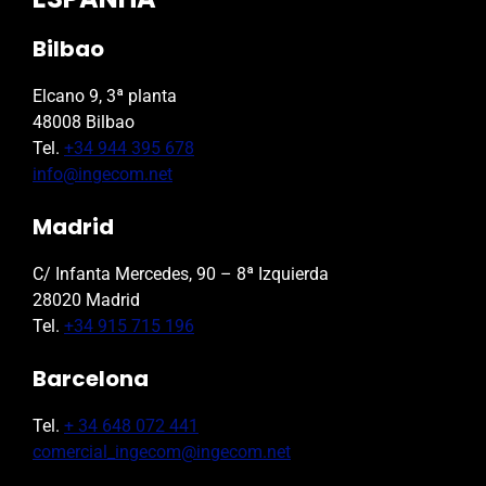
Bilbao
Elcano 9, 3ª planta
48008 Bilbao
Tel.
+34 944 395 678
info@ingecom.net
Madrid
C/ Infanta Mercedes, 90 – 8ª Izquierda
28020 Madrid
Tel.
+34 915 715 196
Barcelona
Tel.
+ 34 648 072 441
comercial_ingecom@ingecom.net