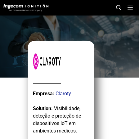
Saltar
Me
para
o
conteúdo
Empresa:
Claroty
Solution:
Visibilidade,
deteção e proteção de
dispositivos IoT em
ambientes médicos.