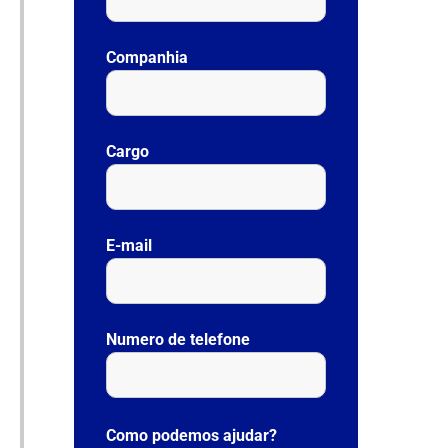
Companhia
Cargo
E-mail
Numero de telefone
P
l
Como podemos ajudar?