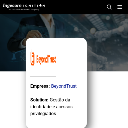
Saltar
Me
para
o
conteúdo
Empresa:
BeyondTrust
Solution:
Gestão da
identidade e acessos
privilegiados