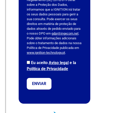
f
sobre a Proteção dos Dados,
i
informamos que a IGNITION irá tratar
e
os seus dados pessoais para gerir a
l
sua consulta. Pode exercer os seus
direitos em matéria de proteção de
d
dados através de pedido enviado para
e
o nosso DPO em
gdpr@ingecom.net
.
m
Pode obter informações adicionais
p
sobre o tratamento de dados na nossa
Política de Privacidade publicada em
t
www.ignition-technology.pt
.
y
.
Eu aceito
Aviso legal
e la
Política de Privacidade