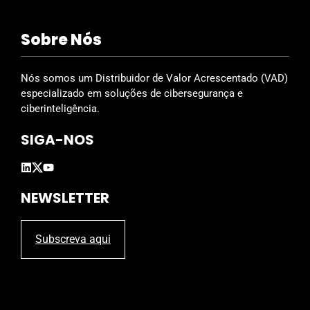
f
i
Sobre Nós
e
l
d
Nós somos um Distribuidor de Valor Acrescentado (VAD)
e
especializado em soluções de cibersegurança e
m
ciberinteligência.
p
SIGA-NOS
t
y
.
NEWSLETTER
Subscreva aqui