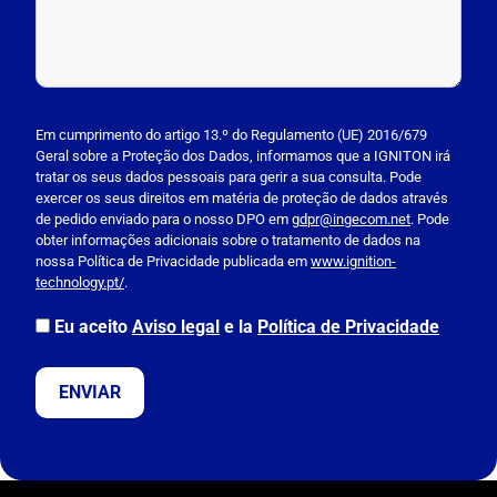
P
l
Em cumprimento do artigo 13.º do Regulamento (UE) 2016/679
Geral sobre a Proteção dos Dados, informamos que a IGNITON irá
e
tratar os seus dados pessoais para gerir a sua consulta. Pode
a
exercer os seus direitos em matéria de proteção de dados através
s
de pedido enviado para o nosso DPO em
gdpr@ingecom.net
. Pode
obter informações adicionais sobre o tratamento de dados na
e
nossa Política de Privacidade publicada em
www.ignition-
l
technology.pt/
.
e
a
Eu aceito
Aviso legal
e la
Política de Privacidade
v
e
t
h
i
s