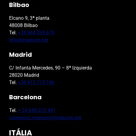
Bilbao
Elcano 9, 3ª planta
48008 Bilbao
Tel.
+34 944 395 678
info@ingecom.net
Madrid
C/ Infanta Mercedes, 90 – 8ª Izquierda
28020 Madrid
Tel.
+34 915 715 196
Barcelona
Tel.
+ 34 648 072 441
comercial_ingecom@ingecom.net
ITÁLIA