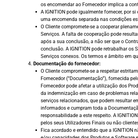
os encomendar ao Fornecedor implica a cont
A IGNITION pode igualmente fornecer, por si o
uma encomenda separada nas condições estip
O Cliente compromete-se a cooperar plename
Serviços. A falta de cooperação pode result
após a sua conclusão, a não ser que o Contra
conclusão. A IGNITION pode retrabalhar os Se
Serviços conexos. Os termos e âmbito em qu
Documentação do fornecedor:
O Cliente compromete-se a respeitar estritam
Fornecedor (“Documentação”), fornecida pel
Fornecedor pode afetar a utilização dos Prod
da indemnização em caso de problemas relaci
serviços relacionados, que podem resultar e
informados e cumpram toda a Documentação 
responsabilidade a este respeito. A IGNITIO
pelos seus Utilizadores Finais ou não clien
Fica acordado e entendido que a IGNITION nã
e/ou capacidades dos Produtos e Software 