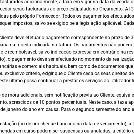
 facturados adicionalmente, à taxa em vigor na data da venda 
ecedor serão facturadas ao preço estipulado no Orçamento. A I
idas pelo próprio Fornecedor. Todos os pagamentos efectuados
quer impostos, salvo se exigido pela legislação aplicável. Cada
o cliente deve efetuar o pagamento correspondente no prazo de 
ncária na moeda indicada na fatura. Os pagamentos não podem
o é reembolsável, salvo indicação expressa em contrário na re
dito), o pagamento deve ser efectuado no momento da realizaçã
cárias e comerciais habituais, bem como de documentos que pe
 exclusivo critério, exigir que o Cliente ceda os seus direitos d
 este último possa continuar a prestar os serviços ao Utilizador fi
de mora adicionais, sem notificação prévia ao Cliente, equival
to, acrescidos de 10 pontos percentuais. Neste caso, a taxa ap
1 de janeiro do ano em causa. Para o segundo semestre do ano e
tação (ou de um cheque bancário na data de vencimento), a I
endas em curso podem ser suspensas ou anuladas, a critério e