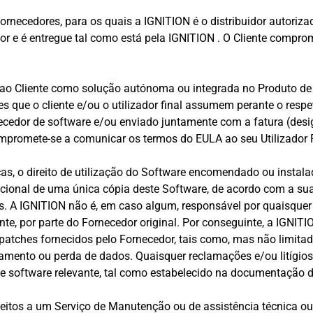
fornecedores, para os quais a IGNITION é o distribuidor autoriz
or e é entregue tal como está pela IGNITION . O Cliente compr
 ao Cliente como solução autónoma ou integrada no Produto d
es que o cliente e/ou o utilizador final assumem perante o resp
rnecedor de software e/ou enviado juntamente com a fatura (de
compromete-se a comunicar os termos do EULA ao seu Utilizador F
cas, o direito de utilização do Software encomendado ou instal
acional de uma única cópia deste Software, de acordo com a su
os. A IGNITION não é, em caso algum, responsável por quaisque
te, por parte do Fornecedor original. Por conseguinte, a IGNIT
 patches fornecidos pelo Fornecedor, tais como, mas não limitad
onamento ou perda de dados. Quaisquer reclamações e/ou litígio
de software relevante, tal como estabelecido na documentação d
itos a um Serviço de Manutenção ou de assistência técnica ou d