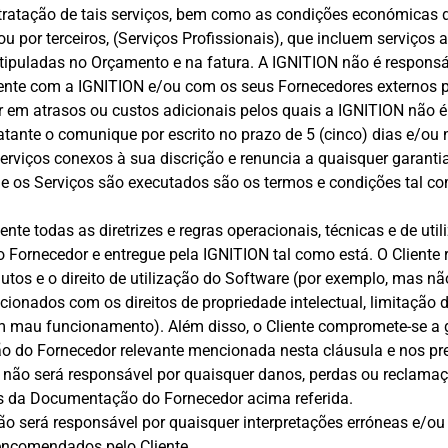
ratação de tais serviços, bem como as condições económicas d
u por terceiros, (Serviços Profissionais), que incluem serviços 
uladas no Orçamento e na fatura. A IGNITION não é responsável
nte com a IGNITION e/ou com os seus Fornecedores externos pa
ar em atrasos ou custos adicionais pelos quais a IGNITION não 
tante o comunique por escrito no prazo de 5 (cinco) dias e/ou 
rviços conexos à sua discrição e renuncia a quaisquer garantia
e os Serviços são executados são os termos e condições tal co
ente todas as diretrizes e regras operacionais, técnicas e de u
o Fornecedor e entregue pela IGNITION tal como está. O Clien
utos e o direito de utilização do Software (por exemplo, mas n
onados com os direitos de propriedade intelectual, limitação 
m mau funcionamento). Além disso, o Cliente compromete-se a ga
do Fornecedor relevante mencionada nesta cláusula e nos pr
N não será responsável por quaisquer danos, perdas ou reclama
tes da Documentação do Fornecedor acima referida.
o será responsável por quaisquer interpretações erróneas e/ou
encomendados pelo Cliente.