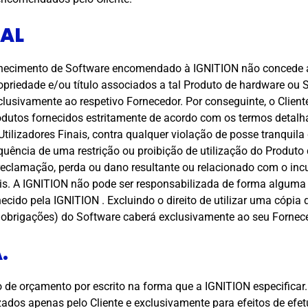
UAL
rnecimento de Software encomendado à IGNITION não concede ao
e propriedade e/ou título associados a tal Produto de hardware 
xclusivamente ao respetivo Fornecedor. Por conseguinte, o Clie
produtos fornecidos estritamente de acordo com os termos detal
 Utilizadores Finais, contra qualquer violação de posse tranqui
equência de uma restrição ou proibição de utilização do Produto
reclamação, perda ou dano resultante ou relacionado com o in
ais. A IGNITION não pode ser responsabilizada de forma alguma
ido pela IGNITION . Excluindo o direito de utilizar uma cópia 
e obrigações) do Software caberá exclusivamente ao seu Fornec
.
 de orçamento por escrito na forma que a IGNITION especifica
lizados apenas pelo Cliente e exclusivamente para efeitos de e