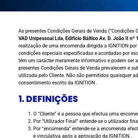
As presentes Condições Gerais de Venda (“Condições Ge
VAD Unipessoal Lda
,
Edifício Báltico Av. D. João II n
realização de uma encomenda dirigida a IGNITION por p
condições especiais especificadas e acordadas por es
têm um carácter meramente informativo e podem ser a
presentes Condições Gerais de Venda prevalecem e s
utilizada pelo Cliente. Não são permitidos quaisquer 
consentimento escrito da IGNITION .
1. DEFINIÇÕES
O “Cliente” é a pessoa que efectua uma encomend
Por “Utilizador Final” entende-se o utilizador f
Por “encomenda” entende-se a encomenda efectu
e vinculativa após a aprovação da IGNITION .