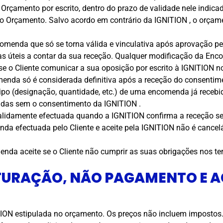
 Orçamento por escrito, dentro do prazo de validade nele indicad
do Orçamento. Salvo acordo em contrário da IGNITION , o orçam
comenda que só se torna válida e vinculativa após aprovação pe
ias úteis a contar da sua receção. Qualquer modificação da E
 se o Cliente comunicar a sua oposição por escrito à IGNITION no
da só é considerada definitiva após a receção do consentimen
tipo (designação, quantidade, etc.) de uma encomenda já recebi
adas sem o consentimento da IGNITION .
idamente efectuada quando a IGNITION confirma a receção seg
da efectuada pelo Cliente e aceite pela IGNITION não é cancelá
da aceite se o Cliente não cumprir as suas obrigações nos ter
ATURAÇÃO, NÃO PAGAMENTO E 
ON estipulada no orçamento. Os preços não incluem impostos. 