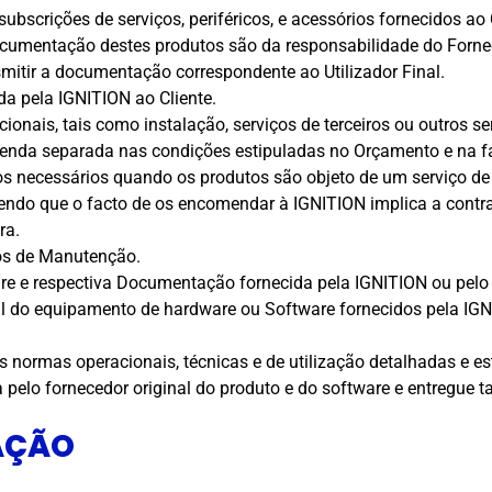
 subscrições de serviços, periféricos, e acessórios fornecido
 documentação destes produtos são da responsabilidade do For
mitir a documentação correspondente ao Utilizador Final.
a pela IGNITION ao Cliente.
cionais, tais como instalação, serviços de terceiros ou outros s
menda separada nas condições estipuladas no Orçamento e na f
os necessários quando os produtos são objeto de um serviço de
 sendo que o facto de os encomendar à IGNITION implica a contr
ra.
iços de Manutenção.
are e respectiva Documentação fornecida pela IGNITION ou pelo F
nal do equipamento de hardware ou Software fornecidos pela IG
as normas operacionais, técnicas e de utilização detalhadas e 
 pelo fornecedor original do produto e do software e entregue t
AÇÃO