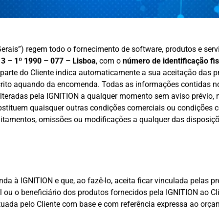
rais”) regem todo o fornecimento de software, produtos e serv
º 13 – 1º 1990 – 077 – Lisboa
, com o
número de identificação fi
arte do Cliente indica automaticamente a sua aceitação das pre
crito aquando da encomenda. Todas as informações contidas no
lteradas pela IGNITION a qualquer momento sem aviso prévio, 
ubstituem quaisquer outras condições comerciais ou condiçõe
aditamentos, omissões ou modificações a qualquer das disposiç
a à IGNITION e que, ao fazê-lo, aceita ficar vinculada pelas p
inal ou o beneficiário dos produtos fornecidos pela IGNITION ao 
ada pelo Cliente com base e com referência expressa ao orçam