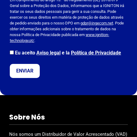
l
Geral sobre a Proteção dos Dados, informamos que a IGNITON irá
e
tratar os seus dados pessoais para gerir a sua consulta. Pode
a
exercer os seus direitos em matéria de proteção de dados através
s
de pedido enviado para o nosso DPO em
gdpr@ingecom.net
. Pode
obter informações adicionais sobre o tratamento de dados na
e
nossa Política de Privacidade publicada em
www.ignition-
l
technology.pt/
.
e
a
Eu aceito
Aviso legal
e la
Política de Privacidade
v
e
t
h
i
s
f
i
Sobre Nós
e
l
d
Nós somos um Distribuidor de Valor Acrescentado (VAD)