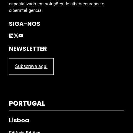
e
especializado em soluções de cibersegurança e
m
ciberinteligência.
p
SIGA-NOS
t
y
.
NEWSLETTER
Subscreva aqui
PORTUGAL
Lisboa