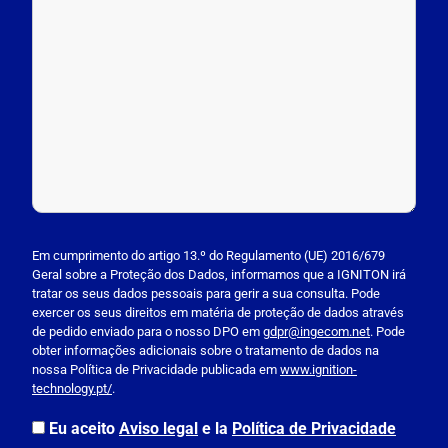
P
l
Em cumprimento do artigo 13.º do Regulamento (UE) 2016/679
Geral sobre a Proteção dos Dados, informamos que a IGNITON irá
e
tratar os seus dados pessoais para gerir a sua consulta. Pode
a
exercer os seus direitos em matéria de proteção de dados através
s
de pedido enviado para o nosso DPO em
gdpr@ingecom.net
. Pode
obter informações adicionais sobre o tratamento de dados na
e
nossa Política de Privacidade publicada em
www.ignition-
l
technology.pt/
.
e
a
Eu aceito
Aviso legal
e la
Política de Privacidade