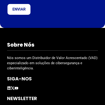
v
e
t
h
i
s
f
i
Sobre Nós
e
l
d
Nós somos um Distribuidor de Valor Acrescentado (VAD)
e
especializado em soluções de cibersegurança e
m
ciberinteligência.
p
SIGA-NOS
t
y
.
NEWSLETTER