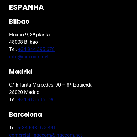
ESPANHA
Bilbao
Elcano 9, 3ª planta
48008 Bilbao
Tel.
+34 944 395 678
info@ingecom.net
Madrid
C/ Infanta Mercedes, 90 – 8ª Izquierda
28020 Madrid
Tel.
+34 915 715 196
Barcelona
Tel.
+ 34 648 072 441
comercial_ingecom@ingecom.net