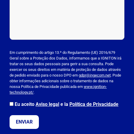
P
l
Em cumprimento do artigo 13.º do Regulamento (UE) 2016/679
Geral sobre a Proteção dos Dados, informamos que a IGNITON irá
e
tratar os seus dados pessoais para gerir a sua consulta. Pode
a
exercer os seus direitos em matéria de proteção de dados através
s
de pedido enviado para o nosso DPO em
gdpr@ingecom.net
. Pode
obter informações adicionais sobre o tratamento de dados na
e
nossa Política de Privacidade publicada em
www.ignition-
l
technology.pt/
.
e
a
Eu aceito
Aviso legal
e la
Política de Privacidade
v
e
t
h