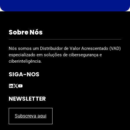
i
s
f
i
Sobre Nós
e
l
d
Nós somos um Distribuidor de Valor Acrescentado (VAD)
e
especializado em soluções de cibersegurança e
m
ciberinteligência.
p
SIGA-NOS
t
y
.
NEWSLETTER
Subscreva aqui