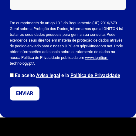
P
l
Em cumprimento do artigo 13.º do Regulamento (UE) 2016/679
Geral sobre a Proteção dos Dados, informamos que a IGNITON irá
e
tratar os seus dados pessoais para gerir a sua consulta. Pode
a
exercer os seus direitos em matéria de proteção de dados através
s
de pedido enviado para o nosso DPO em
gdpr@ingecom.net
. Pode
obter informações adicionais sobre o tratamento de dados na
e
nossa Política de Privacidade publicada em
www.ignition-
l
technology.pt/
.
e
a
Eu aceito
Aviso legal
e la
Política de Privacidade
v
e
t
h
i
s
f
i