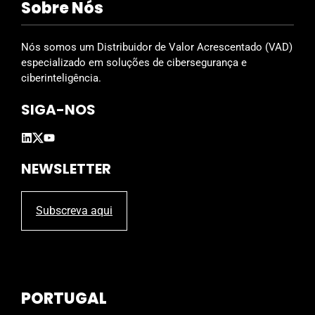
Sobre Nós
e
l
d
Nós somos um Distribuidor de Valor Acrescentado (VAD)
e
especializado em soluções de cibersegurança e
m
ciberinteligência.
p
SIGA-NOS
t
y
.
NEWSLETTER
Subscreva aqui
PORTUGAL