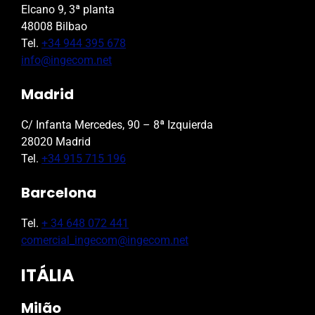
Elcano 9, 3ª planta
48008 Bilbao
Tel.
+34 944 395 678
info@ingecom.net
Madrid
C/ Infanta Mercedes, 90 – 8ª Izquierda
28020 Madrid
Tel.
+34 915 715 196
Barcelona
Tel.
+ 34 648 072 441
comercial_ingecom@ingecom.net
ITÁLIA
Milão