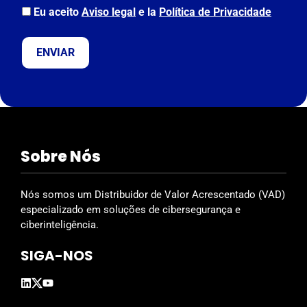
a
Eu aceito
Aviso legal
e la
Política de Privacidade
v
e
t
h
i
s
f
i
Sobre Nós
e
l
d
Nós somos um Distribuidor de Valor Acrescentado (VAD)
e
especializado em soluções de cibersegurança e
m
ciberinteligência.
p
SIGA-NOS
t
y
.