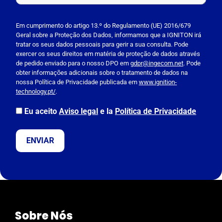
P
l
Em cumprimento do artigo 13.º do Regulamento (UE) 2016/679
Geral sobre a Proteção dos Dados, informamos que a IGNITON irá
e
tratar os seus dados pessoais para gerir a sua consulta. Pode
a
exercer os seus direitos em matéria de proteção de dados através
s
de pedido enviado para o nosso DPO em
gdpr@ingecom.net
. Pode
obter informações adicionais sobre o tratamento de dados na
e
nossa Política de Privacidade publicada em
www.ignition-
l
technology.pt/
.
e
a
Eu aceito
Aviso legal
e la
Política de Privacidade
v
e
t
h
i
s
f
i
Sobre Nós
e