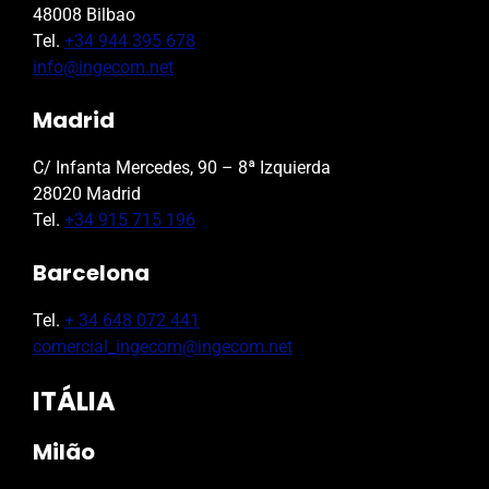
48008 Bilbao
Tel.
+34 944 395 678
info@ingecom.net
Madrid
C/ Infanta Mercedes, 90 – 8ª Izquierda
28020 Madrid
Tel.
+34 915 715 196
Barcelona
Tel.
+ 34 648 072 441
comercial_ingecom@ingecom.net
ITÁLIA
Milão