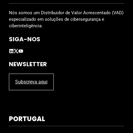
l
d
Nós somos um Distribuidor de Valor Acrescentado (VAD)
e
especializado em soluções de cibersegurança e
m
ciberinteligência.
p
SIGA-NOS
t
y
.
NEWSLETTER
Subscreva aqui
PORTUGAL