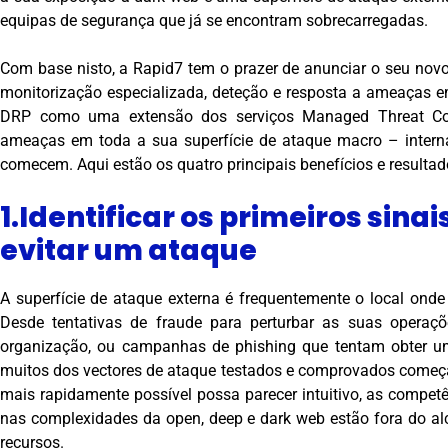
equipas de segurança que já se encontram sobrecarregadas.
Com base nisto, a Rapid7 tem o prazer de anunciar o seu novo
monitorização especializada, deteção e resposta a ameaças 
DRP como uma extensão dos serviços Managed Threat Comp
ameaças em toda a sua superfície de ataque macro – interna
comecem. Aqui estão os quatro principais benefícios e resulta
1.Identificar os primeiros si
evitar um ataque
A superfície de ataque externa é frequentemente o local ond
Desde tentativas de fraude para perturbar as suas opera
organização, ou campanhas de phishing que tentam obter um
muitos dos vectores de ataque testados e comprovados começa
mais rapidamente possível possa parecer intuitivo, as compet
nas complexidades da open, deep e dark web estão fora do a
recursos.