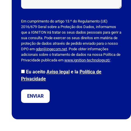
P
l
Em cumprimento do artigo 13.º do Regulamento (UE)
2016/679 Geral sobre a Proteção dos Dados, informamos
e
que a IGNITON irá tratar os seus dados pessoais para gerir a
a
sua consulta. Pode exercer os seus direitos em matéria de
s
proteção de dados através de pedido enviado para o nosso
DPO em
e
gdpr@ingecom.net
. Pode obter informações
adicionais sobre o tratamento de dados na nossa Política de
l
Privacidade publicada em
www.ignition-technology.pt/
.
e
a
Eu aceito
Aviso legal
e la
Política de
v
Privacidade
e
t
h
i
s
f
i