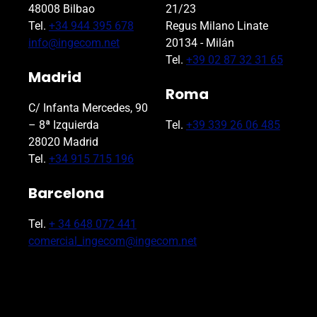
48008 Bilbao
21/23
Tel.
+34 944 395 678
Regus Milano Linate
info@ingecom.net
20134 - Milán
Tel.
+39 02 87 32 31 65
Madrid
Roma
C/ Infanta Mercedes, 90
– 8ª Izquierda
Tel.
+39 339 26 06 485
28020 Madrid
Tel.
+34 915 715 196
Barcelona
Tel.
+ 34 648 072 441
comercial_ingecom@ingecom.net