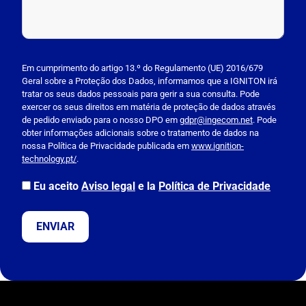
P
l
Em cumprimento do artigo 13.º do Regulamento (UE) 2016/679
Geral sobre a Proteção dos Dados, informamos que a IGNITON irá
e
tratar os seus dados pessoais para gerir a sua consulta. Pode
a
exercer os seus direitos em matéria de proteção de dados através
s
de pedido enviado para o nosso DPO em
gdpr@ingecom.net
. Pode
obter informações adicionais sobre o tratamento de dados na
e
nossa Política de Privacidade publicada em
www.ignition-
l
technology.pt/
.
e
a
Eu aceito
Aviso legal
e la
Política de Privacidade
v
e
t
h
i
s
f