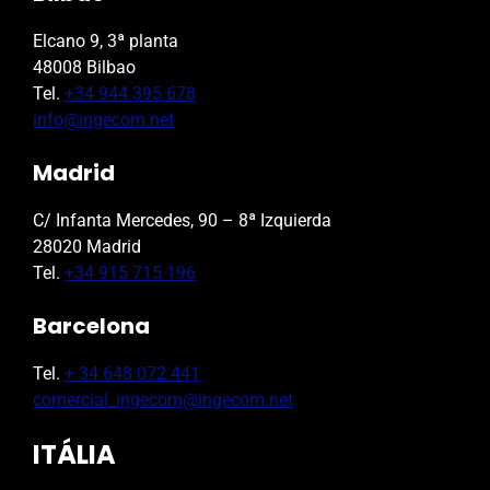
Elcano 9, 3ª planta
48008 Bilbao
Tel.
+34 944 395 678
info@ingecom.net
Madrid
C/ Infanta Mercedes, 90 – 8ª Izquierda
28020 Madrid
Tel.
+34 915 715 196
Barcelona
Tel.
+ 34 648 072 441
comercial_ingecom@ingecom.net
ITÁLIA