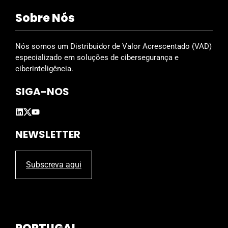
i
Sobre Nós
e
l
d
Nós somos um Distribuidor de Valor Acrescentado (VAD)
e
especializado em soluções de cibersegurança e
m
ciberinteligência.
p
SIGA-NOS
t
y
.
NEWSLETTER
Subscreva aqui