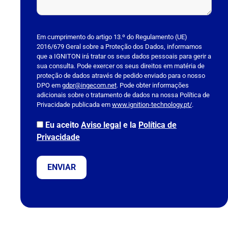
P
l
Em cumprimento do artigo 13.º do Regulamento (UE)
2016/679 Geral sobre a Proteção dos Dados, informamos
e
que a IGNITON irá tratar os seus dados pessoais para gerir a
a
sua consulta. Pode exercer os seus direitos em matéria de
s
proteção de dados através de pedido enviado para o nosso
DPO em
e
gdpr@ingecom.net
. Pode obter informações
adicionais sobre o tratamento de dados na nossa Política de
l
Privacidade publicada em
www.ignition-technology.pt/
.
e
a
Eu aceito
Aviso legal
e la
Política de
v
Privacidade
e
t
h
i
s
f
i