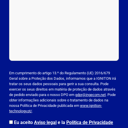
P
l
Em cumprimento do artigo 13.º do Regulamento (UE) 2016/679
Geral sobre a Proteção dos Dados, informamos que a IGNITON irá
e
tratar os seus dados pessoais para gerir a sua consulta. Pode
a
exercer os seus direitos em matéria de proteção de dados através
s
de pedido enviado para o nosso DPO em
gdpr@ingecom.net
. Pode
obter informações adicionais sobre o tratamento de dados na
e
nossa Política de Privacidade publicada em
www.ignition-
l
technology.pt/
.
e
a
Eu aceito
Aviso legal
e la
Política de Privacidade