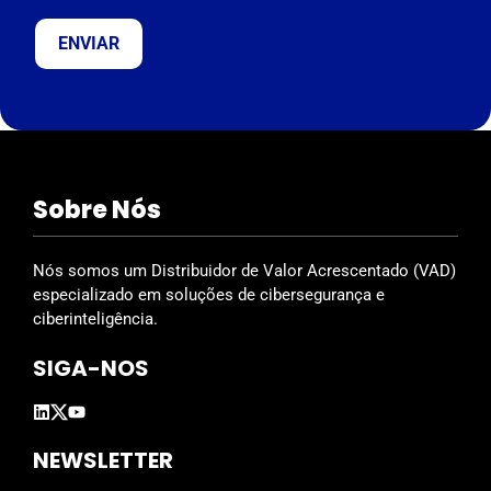
v
e
t
h
i
s
f
i
Sobre Nós
e
l
d
Nós somos um Distribuidor de Valor Acrescentado (VAD)
e
especializado em soluções de cibersegurança e
m
ciberinteligência.
p
SIGA-NOS
t
y
.
NEWSLETTER