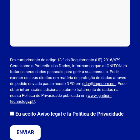
P
l
Em cumprimento do artigo 13.º do Regulamento (UE) 2016/679
Geral sobre a Proteção dos Dados, informamos que a IGNITON irá
e
tratar os seus dados pessoais para gerir a sua consulta. Pode
a
exercer os seus direitos em matéria de proteção de dados através
s
de pedido enviado para o nosso DPO em
gdpr@ingecom.net
. Pode
obter informações adicionais sobre o tratamento de dados na
e
nossa Política de Privacidade publicada em
www.ignition-
l
technology.pt/
.
e
a
Eu aceito
Aviso legal
e la
Política de Privacidade
v
e
t