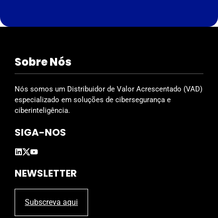
h
i
s
f
i
Sobre Nós
e
l
d
Nós somos um Distribuidor de Valor Acrescentado (VAD)
e
especializado em soluções de cibersegurança e
m
ciberinteligência.
p
SIGA-NOS
t
y
.
NEWSLETTER
Subscreva aqui