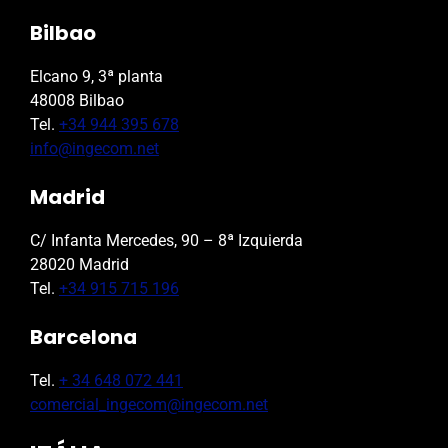
Bilbao
Elcano 9, 3ª planta
48008 Bilbao
Tel.
+34 944 395 678
info@ingecom.net
Madrid
C/ Infanta Mercedes, 90 – 8ª Izquierda
28020 Madrid
Tel.
+34 915 715 196
Barcelona
Tel.
+ 34 648 072 441
comercial_ingecom@ingecom.net