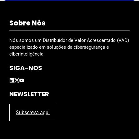
s
f
i
Sobre Nós
e
l
d
Nós somos um Distribuidor de Valor Acrescentado (VAD)
e
especializado em soluções de cibersegurança e
m
ciberinteligência.
p
SIGA-NOS
t
y
.
NEWSLETTER
Subscreva aqui