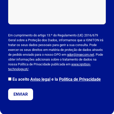
P
l
Em cumprimento do artigo 13.º do Regulamento (UE) 2016/679
Geral sobre a Proteção dos Dados, informamos que a IGNITON irá
e
tratar os seus dados pessoais para gerir a sua consulta. Pode
a
exercer os seus direitos em matéria de proteção de dados através
s
de pedido enviado para o nosso DPO em
gdpr@ingecom.net
. Pode
obter informações adicionais sobre o tratamento de dados na
e
nossa Política de Privacidade publicada em
www.ignition-
l
technology.pt/
.
e
a
Eu aceito
Aviso legal
e la
Política de Privacidade
v
e
t
h
i