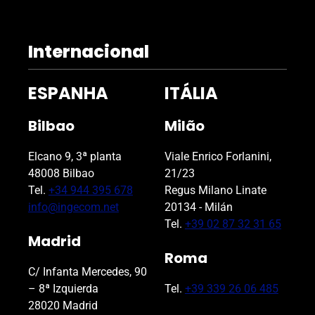
e
l
d
Internacional
e
m
ESPANHA
ITÁLIA
p
t
Bilbao
Milão
y
.
Elcano 9, 3ª planta
Viale Enrico Forlanini,
48008 Bilbao
21/23
Tel.
+34 944 395 678
Regus Milano Linate
info@ingecom.net
20134 - Milán
Tel.
+39 02 87 32 31 65
Madrid
Roma
C/ Infanta Mercedes, 90
– 8ª Izquierda
Tel.
+39 339 26 06 485
28020 Madrid