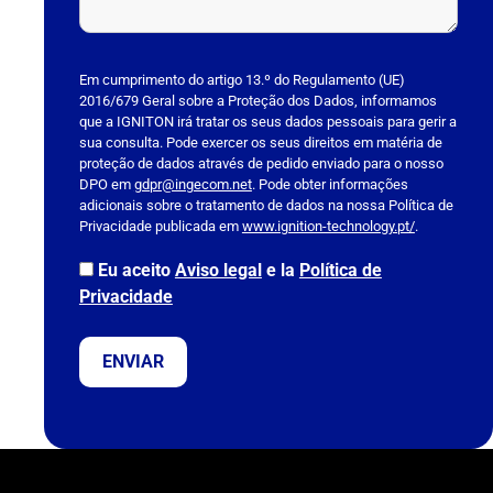
P
l
Em cumprimento do artigo 13.º do Regulamento (UE)
2016/679 Geral sobre a Proteção dos Dados, informamos
e
que a IGNITON irá tratar os seus dados pessoais para gerir a
a
sua consulta. Pode exercer os seus direitos em matéria de
s
proteção de dados através de pedido enviado para o nosso
DPO em
e
gdpr@ingecom.net
. Pode obter informações
adicionais sobre o tratamento de dados na nossa Política de
l
Privacidade publicada em
www.ignition-technology.pt/
.
e
a
Eu aceito
Aviso legal
e la
Política de
v
Privacidade
e
t
h
i
s
f
i