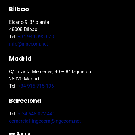
Bilbao
Elcano 9, 3ª planta
48008 Bilbao
Tel.
+34 944 395 678
info@ingecom.net
Madrid
C/ Infanta Mercedes, 90 – 8ª Izquierda
28020 Madrid
Tel.
+34 915 715 196
Barcelona
Tel.
+ 34 648 072 441
comercial_ingecom@ingecom.net