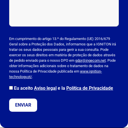
P
l
Em cumprimento do artigo 13.º do Regulamento (UE) 2016/679
Geral sobre a Proteção dos Dados, informamos que a IGNITON irá
e
tratar os seus dados pessoais para gerir a sua consulta. Pode
a
exercer os seus direitos em matéria de proteção de dados através
s
de pedido enviado para o nosso DPO em
gdpr@ingecom.net
. Pode
obter informações adicionais sobre o tratamento de dados na
e
nossa Política de Privacidade publicada em
www.ignition-
l
technology.pt/
.
e
a
Eu aceito
Aviso legal
e la
Política de Privacidade
v
e
t
h
i