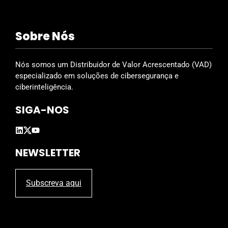
s
f
i
Sobre Nós
e
l
d
Nós somos um Distribuidor de Valor Acrescentado (VAD)
e
especializado em soluções de cibersegurança e
m
ciberinteligência.
p
SIGA-NOS
t
y
.
NEWSLETTER
Subscreva aqui