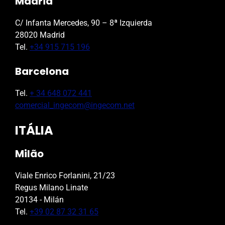
Madrid
C/ Infanta Mercedes, 90 – 8ª Izquierda
28020 Madrid
Tel.
+34 915 715 196
Barcelona
Tel.
+ 34 648 072 441
comercial_ingecom@ingecom.net
ITÁLIA
Milão
Viale Enrico Forlanini, 21/23
Regus Milano Linate
20134 - Milán
Tel.
+39 02 87 32 31 65