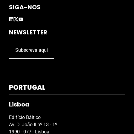
p
SIGA-NOS
t
y
.
NEWSLETTER
Subscreva aqui
PORTUGAL
Lisboa
Edifício Báltico
Av. D. João II nº 13 - 1º
1990 - 077 - Lisboa