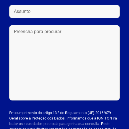
P
l
Em cumprimento do artigo 13.º do Regulamento (UE) 2016/679
Geral sobre a Proteção dos Dados, informamos que a IGNITON irá
e
tratar os seus dados pessoais para gerir a sua consulta. Pode
a