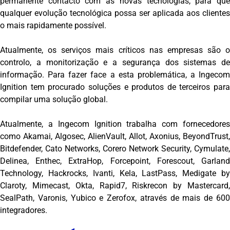
permanente contacto com as novas tecnologias, para que
qualquer evolução tecnológica possa ser aplicada aos clientes
o mais rapidamente possível.
Atualmente, os serviços mais críticos nas empresas são o
controlo, a monitorização e a segurança dos sistemas de
informação. Para fazer face a esta problemática, a Ingecom
Ignition tem procurado soluções e produtos de terceiros para
compilar uma solução global.
Atualmente, a Ingecom Ignition trabalha com fornecedores
como Akamai, Algosec, AlienVault, Allot, Axonius, BeyondTrust,
Bitdefender, Cato Networks, Corero Network Security, Cymulate,
Delinea, Enthec, ExtraHop, Forcepoint, Forescout, Garland
Technology, Hackrocks, Ivanti, Kela, LastPass, Medigate by
Claroty, Mimecast, Okta, Rapid7, Riskrecon by Mastercard,
SealPath, Varonis, Yubico e Zerofox, através de mais de 600
integradores.