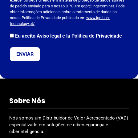
exercer os seus direitos em matéria de proteção de dados através
s
de pedido enviado para o nosso DPO em
gdpr@ingecom.net
. Pode
obter informações adicionais sobre o tratamento de dados na
e
nossa Política de Privacidade publicada em
www.ignition-
l
technology.pt/
.
e
a
Eu aceito
Aviso legal
e la
Política de Privacidade
v
e
t
h
i
s
f
i
Sobre Nós
e
l
d
Nós somos um Distribuidor de Valor Acrescentado (VAD)
e
especializado em soluções de cibersegurança e
m
ciberinteligência.