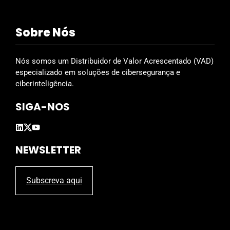
f
i
Sobre Nós
e
l
d
Nós somos um Distribuidor de Valor Acrescentado (VAD)
e
especializado em soluções de cibersegurança e
m
ciberinteligência.
p
SIGA-NOS
t
y
.
NEWSLETTER
Subscreva aqui