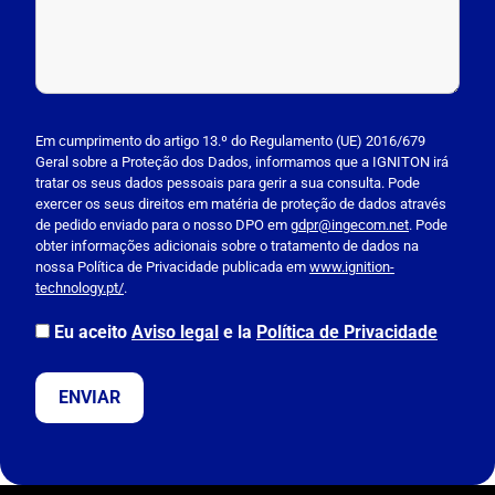
P
l
Em cumprimento do artigo 13.º do Regulamento (UE) 2016/679
Geral sobre a Proteção dos Dados, informamos que a IGNITON irá
e
tratar os seus dados pessoais para gerir a sua consulta. Pode
a
exercer os seus direitos em matéria de proteção de dados através
s
de pedido enviado para o nosso DPO em
gdpr@ingecom.net
. Pode
obter informações adicionais sobre o tratamento de dados na
e
nossa Política de Privacidade publicada em
www.ignition-
l
technology.pt/
.
e
a
Eu aceito
Aviso legal
e la
Política de Privacidade
v
e
t
h
i
s