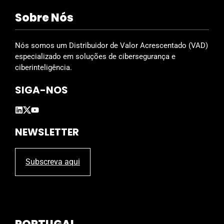
i
Sobre Nós
e
l
d
Nós somos um Distribuidor de Valor Acrescentado (VAD)
e
especializado em soluções de cibersegurança e
m
ciberinteligência.
p
SIGA-NOS
t
y
.
NEWSLETTER
Subscreva aqui