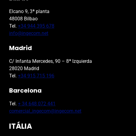
Elcano 9, 3ª planta
48008 Bilbao
Tel.
+34 944 395 678
info@ingecom.net
Madrid
C/ Infanta Mercedes, 90 – 8ª Izquierda
28020 Madrid
Tel.
+34 915 715 196
Barcelona
Tel.
+ 34 648 072 441
comercial_ingecom@ingecom.net
ITÁLIA