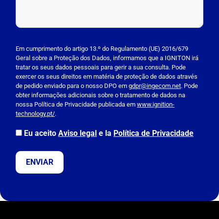
P
l
Em cumprimento do artigo 13.º do Regulamento (UE) 2016/679
Geral sobre a Proteção dos Dados, informamos que a IGNITON irá
e
tratar os seus dados pessoais para gerir a sua consulta. Pode
a
exercer os seus direitos em matéria de proteção de dados através
s
de pedido enviado para o nosso DPO em
gdpr@ingecom.net
. Pode
obter informações adicionais sobre o tratamento de dados na
e
nossa Política de Privacidade publicada em
www.ignition-
l
technology.pt/
.
e
a
Eu aceito
Aviso legal
e la
Política de Privacidade
v
e
t
h
i
s
f