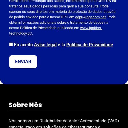
Geral sobre a Proteção dos Dados, informamos que a IGNITON irá
e
tratar os seus dados pessoais para gerir a sua consulta. Pode
a
exercer os seus direitos em matéria de proteção de dados através
s
de pedido enviado para o nosso DPO em
gdpr@ingecom.net
. Pode
obter informações adicionais sobre o tratamento de dados na
e
nossa Política de Privacidade publicada em
www.ignition-
l
technology.pt/
.
e
a
Eu aceito
Aviso legal
e la
Política de Privacidade
v
e
t
h
i
s
f
i
Sobre Nós
e
l
d
Nós somos um Distribuidor de Valor Acrescentado (VAD)
e
especializado em soluções de cibersegurança e