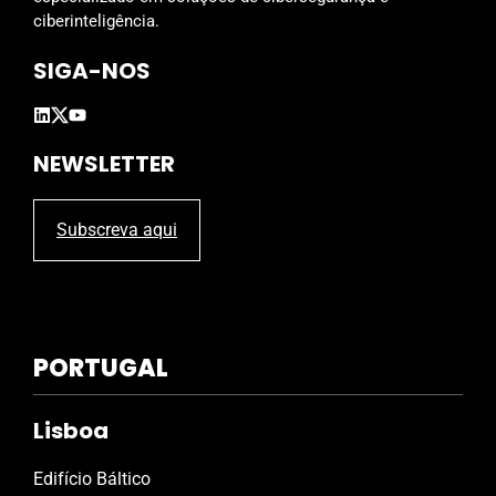
m
ciberinteligência.
p
SIGA-NOS
t
y
.
NEWSLETTER
Subscreva aqui
PORTUGAL
Lisboa
Edifício Báltico