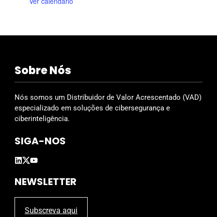
Ver calendário
e
o
o
o
o
o
o
o
,
,
,
,
,
,
,
s
s
s
s
s
s
s
E
,
,
,
,
,
,
,
v
e
Sobre Nós
n
t
Nós somos um Distribuidor de Valor Acrescentado (VAD)
especializado em soluções de cibersegurança e
o
ciberinteligência.
s
SIGA-NOS
NEWSLETTER
Subscreva aqui