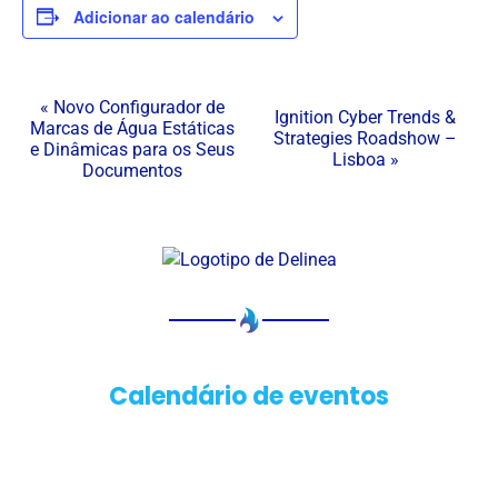
Adicionar ao calendário
N
«
Novo Configurador de
Ignition Cyber Trends &
Marcas de Água Estáticas
a
Strategies Roadshow –
e Dinâmicas para os Seus
Lisboa
»
v
Documentos
e
g
a
ç
ã
o
d
Calendário de eventos
o
E
v