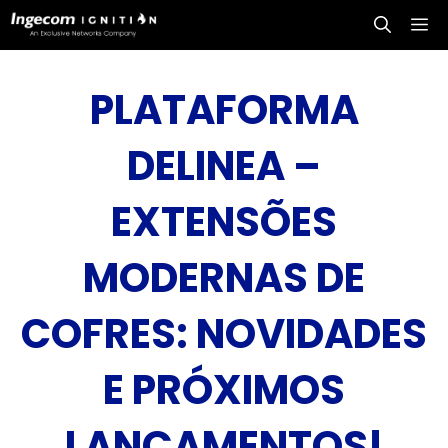
Saltar
Me
para
o
conteúdo
PLATAFORMA
DELINEA –
EXTENSÕES
MODERNAS DE
COFRES: NOVIDADES
E PRÓXIMOS
LANÇAMENTOS!