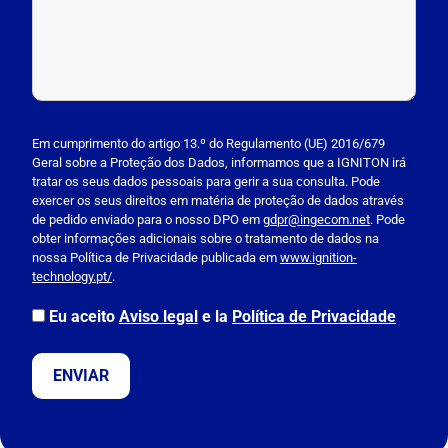
P
l
Em cumprimento do artigo 13.º do Regulamento (UE) 2016/679
Geral sobre a Proteção dos Dados, informamos que a IGNITON irá
e
tratar os seus dados pessoais para gerir a sua consulta. Pode
a
exercer os seus direitos em matéria de proteção de dados através
s
de pedido enviado para o nosso DPO em
gdpr@ingecom.net
. Pode
obter informações adicionais sobre o tratamento de dados na
e
nossa Política de Privacidade publicada em
www.ignition-
l
technology.pt/
.
e
a
Eu aceito
Aviso legal
e la
Política de Privacidade
v
e
t
h
i