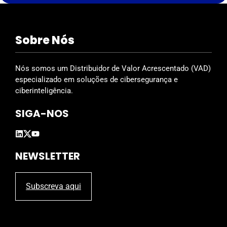
s
f
i
Sobre Nós
e
l
d
Nós somos um Distribuidor de Valor Acrescentado (VAD)
e
especializado em soluções de cibersegurança e
m
ciberinteligência.
p
SIGA-NOS
t
y
.
NEWSLETTER
Subscreva aqui