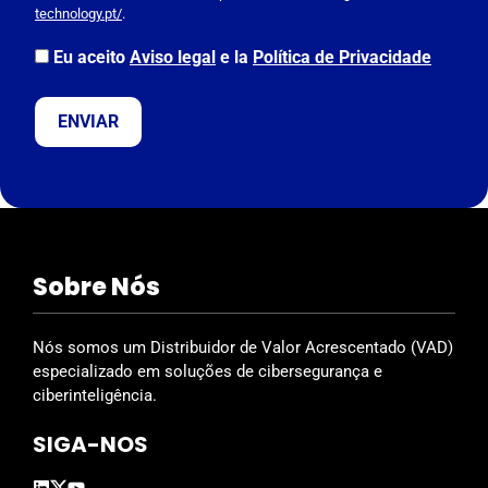
l
technology.pt/
.
e
a
Eu aceito
Aviso legal
e la
Política de Privacidade
v
e
t
h
i
s
f
i
Sobre Nós
e
l
d
Nós somos um Distribuidor de Valor Acrescentado (VAD)
e
especializado em soluções de cibersegurança e
m
ciberinteligência.
p
SIGA-NOS
t
y