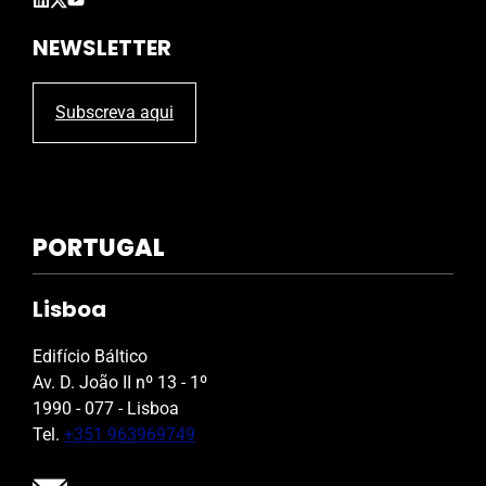
.
NEWSLETTER
Subscreva aqui
PORTUGAL
Lisboa
Edifício Báltico
Av. D. João II nº 13 - 1º
1990 - 077 - Lisboa
Tel.
+351 963969749