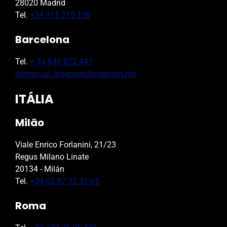
28020 Madrid
Tel.
+34 915 715 196
Barcelona
Tel.
+ 34 648 072 441
comercial_ingecom@ingecom.net
ITÁLIA
Milão
Viale Enrico Forlanini, 21/23
Regus Milano Linate
20134 - Milán
Tel.
+39 02 87 32 31 65
Roma