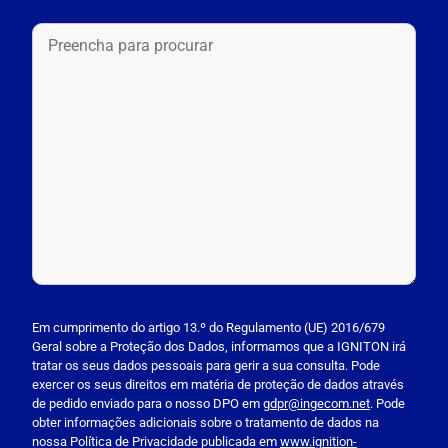
P
l
Em cumprimento do artigo 13.º do Regulamento (UE) 2016/679
Geral sobre a Proteção dos Dados, informamos que a IGNITON irá
e
tratar os seus dados pessoais para gerir a sua consulta. Pode
a
exercer os seus direitos em matéria de proteção de dados através
s
de pedido enviado para o nosso DPO em
gdpr@ingecom.net
. Pode
obter informações adicionais sobre o tratamento de dados na
e
nossa Política de Privacidade publicada em
www.ignition-