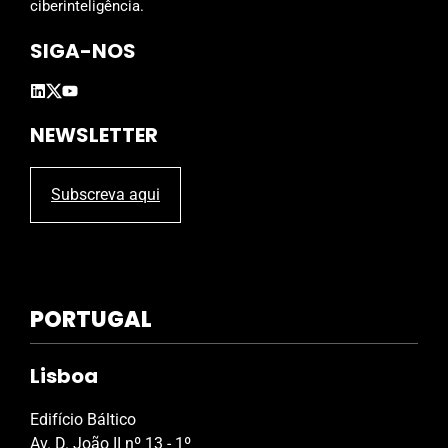
m
ciberinteligência.
p
SIGA-NOS
t
y
.
NEWSLETTER
Subscreva aqui
PORTUGAL
Lisboa
Edifício Báltico
Av. D. João II nº 13 - 1º