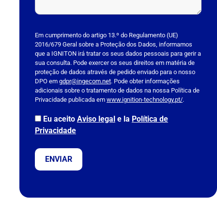
P
l
Em cumprimento do artigo 13.º do Regulamento (UE)
2016/679 Geral sobre a Proteção dos Dados, informamos
e
que a IGNITON irá tratar os seus dados pessoais para gerir a
a
sua consulta. Pode exercer os seus direitos em matéria de
s
proteção de dados através de pedido enviado para o nosso
DPO em
e
gdpr@ingecom.net
. Pode obter informações
adicionais sobre o tratamento de dados na nossa Política de
l
Privacidade publicada em
www.ignition-technology.pt/
.
e
a
Eu aceito
Aviso legal
e la
Política de
v
Privacidade
e
t
h
i
s
f
i