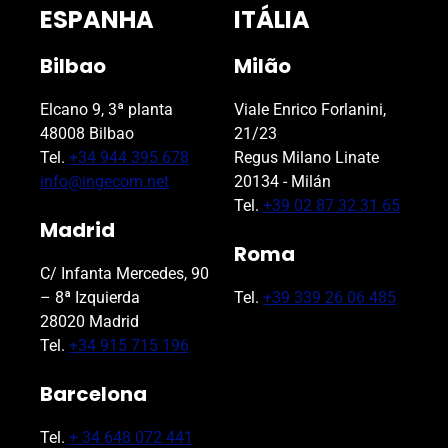
ESPANHA
ITÁLIA
Bilbao
Milão
Elcano 9, 3ª planta
Viale Enrico Forlanini,
48008 Bilbao
21/23
Tel.
+34 944 395 678
Regus Milano Linate
info@ingecom.net
20134 - Milán
Tel.
+39 02 87 32 31 65
Madrid
Roma
C/ Infanta Mercedes, 90
– 8ª Izquierda
Tel.
+39 339 26 06 485
28020 Madrid
Tel.
+34 915 715 196
Barcelona
Tel.
+ 34 648 072 441