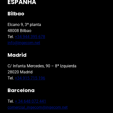
ESPANHA
Bilbao
Elcano 9, 3ª planta
48008 Bilbao
Tel.
+34 944 395 678
info@ingecom.net
Madrid
C/ Infanta Mercedes, 90 – 8ª Izquierda
28020 Madrid
Tel.
+34 915 715 196
Barcelona
Tel.
+ 34 648 072 441
comercial_ingecom@ingecom.net