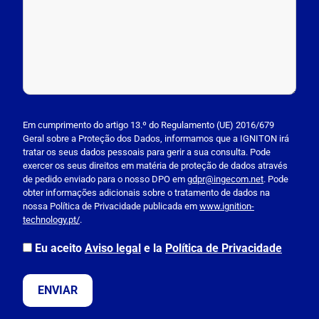
P
l
Em cumprimento do artigo 13.º do Regulamento (UE) 2016/679
Geral sobre a Proteção dos Dados, informamos que a IGNITON irá
e
tratar os seus dados pessoais para gerir a sua consulta. Pode
a
exercer os seus direitos em matéria de proteção de dados através
s
de pedido enviado para o nosso DPO em
gdpr@ingecom.net
. Pode
obter informações adicionais sobre o tratamento de dados na
e
nossa Política de Privacidade publicada em
www.ignition-
l
technology.pt/
.
e
a
Eu aceito
Aviso legal
e la
Política de Privacidade
v
e
t
h