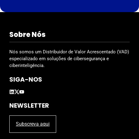
i
s
f
i
Sobre Nós
e
l
d
Nós somos um Distribuidor de Valor Acrescentado (VAD)
e
especializado em soluções de cibersegurança e
m
ciberinteligência.
p
SIGA-NOS
t
y
.
NEWSLETTER
Subscreva aqui