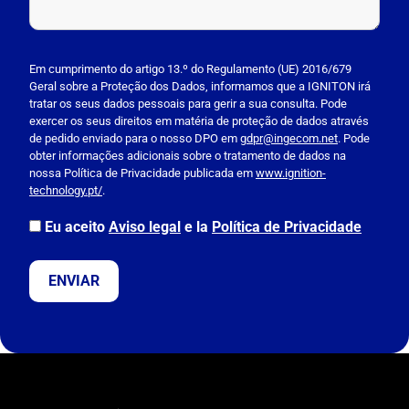
P
l
Em cumprimento do artigo 13.º do Regulamento (UE) 2016/679
Geral sobre a Proteção dos Dados, informamos que a IGNITON irá
e
tratar os seus dados pessoais para gerir a sua consulta. Pode
a
exercer os seus direitos em matéria de proteção de dados através
s
de pedido enviado para o nosso DPO em
gdpr@ingecom.net
. Pode
obter informações adicionais sobre o tratamento de dados na
e
nossa Política de Privacidade publicada em
www.ignition-
l
technology.pt/
.
e
a
Eu aceito
Aviso legal
e la
Política de Privacidade
v
e
t
h
i
s
f
i