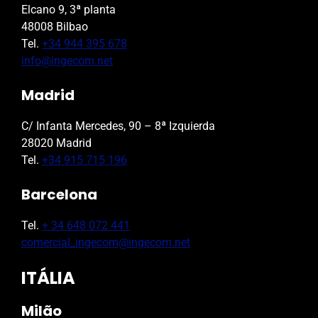
Elcano 9, 3ª planta
48008 Bilbao
Tel.
+34 944 395 678
info@ingecom.net
Madrid
C/ Infanta Mercedes, 90 – 8ª Izquierda
28020 Madrid
Tel.
+34 915 715 196
Barcelona
Tel.
+ 34 648 072 441
comercial_ingecom@ingecom.net
ITÁLIA
Milão