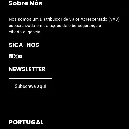
Sobre Nós
e
l
d
Nós somos um Distribuidor de Valor Acrescentado (VAD)
e
especializado em soluções de cibersegurança e
m
ciberinteligência.
p
SIGA-NOS
t
y
.
NEWSLETTER
Subscreva aqui
PORTUGAL